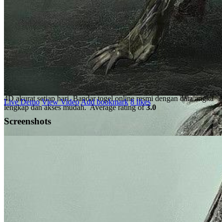
SLOT200 Prediksi Akurat
Situs Toto Macau 4D & Bandar
Togel Online Resmi Terbaik
Gabung di SLOT200 untuk mendapatkan prediksi situs Toto Macau
4D akurat setiap hari. Bandar togel online resmi dengan data angka
Live Demo
View Video
Add bookmark
8 likes
lengkap dan akses mudah.
Average rating of
3.0
Screenshots