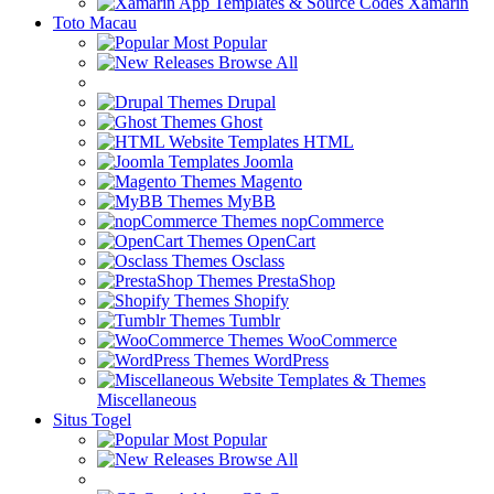
Xamarin
Toto Macau
Most Popular
Browse All
Drupal
Ghost
HTML
Joomla
Magento
MyBB
nopCommerce
OpenCart
Osclass
PrestaShop
Shopify
Tumblr
WooCommerce
WordPress
Miscellaneous
Situs Togel
Most Popular
Browse All