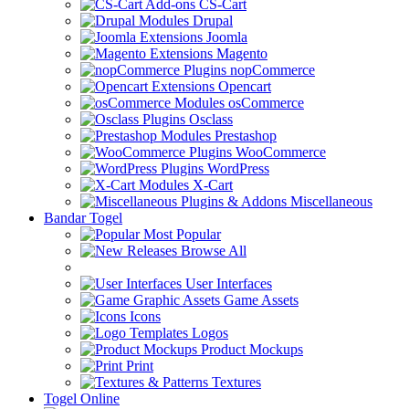
CS-Cart
Drupal
Joomla
Magento
nopCommerce
Opencart
osCommerce
Osclass
Prestashop
WooCommerce
WordPress
X-Cart
Miscellaneous
Bandar Togel
Most Popular
Browse All
User Interfaces
Game Assets
Icons
Logos
Product Mockups
Print
Textures
Togel Online