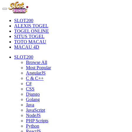
SLOT200
ALEXIS TOGEL
TOGEL ONLINE
SITUS TOGEL
TOTO MACAU
MACAU 4D
SLOT200
Browse All
Most Popular
AngularJS
C & C++
C#
CSS
Django
Golang
Java
JavaScript
NodeJS
PHP Scripts
Python
ReactJS