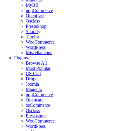
MyBB
nopCommerce
OpenCart
Osclass
PrestaShop
Shopify
Tumblr
WooCommerce
WordPress
Miscellaneous
Plugins
Browse All
Most Popular
CS-Cart
Drupal
Joomla
Magento
nopCommerce
Opencart
osCommerce
Osclass
Prestashop
WooCommerce
WordPress