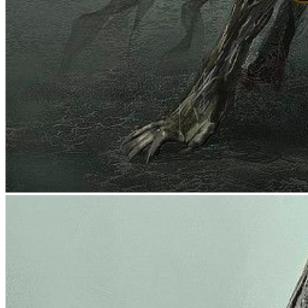
Berlapis
SLOT200 Prediksi
Akurat Situs Toto Macau 4D &
Bandar Togel Online Resmi
Terbaik
Gabung di SLOT200 untuk mendapatkan prediksi situs Toto Macau
4D akurat setiap hari. Bandar togel online resmi dengan data angka
lengkap dan akses mudah.
Average rating of
4.9
based on
168.444
votes