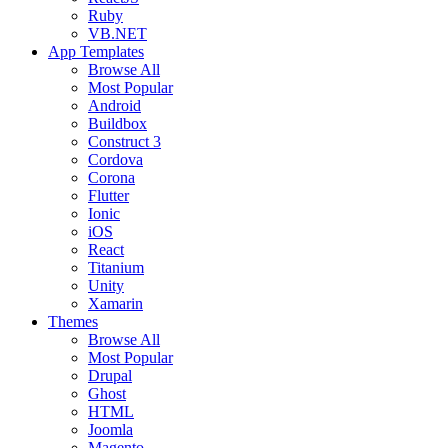
Ruby
VB.NET
App Templates
Browse All
Most Popular
Android
Buildbox
Construct 3
Cordova
Corona
Flutter
Ionic
iOS
React
Titanium
Unity
Xamarin
Themes
Browse All
Most Popular
Drupal
Ghost
HTML
Joomla
Magento