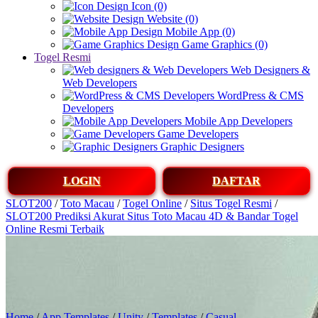
Icon (0)
Website (0)
Mobile App (0)
Game Graphics (0)
Togel Resmi
Web Designers &
Web Developers
WordPress & CMS
Developers
Mobile App Developers
Game Developers
Graphic Designers
LOGIN
DAFTAR
SLOT200
/
Toto Macau
/
Togel Online
/
Situs Togel Resmi
/
SLOT200 Prediksi Akurat Situs Toto Macau 4D & Bandar Togel
Online Resmi Terbaik
Home
/
App Templates
/
Unity
/
Templates
/
Casual