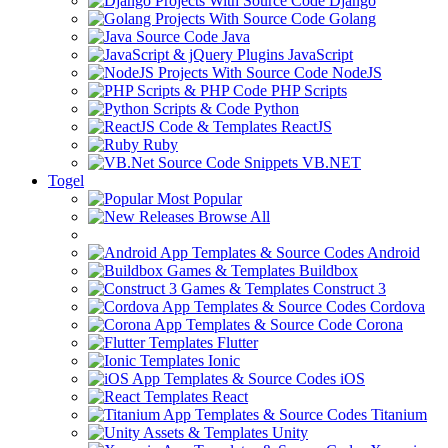
Django
Golang
Java
JavaScript
NodeJS
PHP Scripts
Python
ReactJS
Ruby
VB.NET
Togel
Most Popular
Browse All
Android
Buildbox
Construct 3
Cordova
Corona
Flutter
Ionic
iOS
React
Titanium
Unity